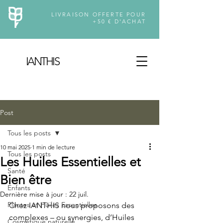
LIVRAISON OFFERTE POUR
+50 € D'ACHAT
IANTH
I
S
Post
Tous les posts
10 mai 2025
1 min de lecture
Tous les posts
Les Huiles Essentielles et
Santé
Bien être
Enfants
Dernière mise à jour :
22 juil.
Plantes et Huiles Essentielles
Chez IANTHIS nous proposons des 
complexes – ou synergies, d’Huiles 
Cosmétique naturelle