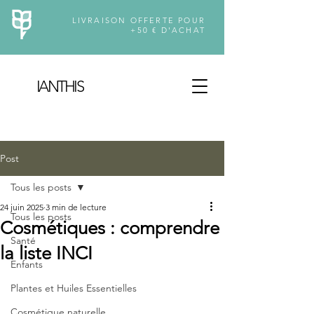
LIVRAISON OFFERTE POUR
+50 € D'ACHAT
IANTH
I
S
Post
Tous les posts
24 juin 2025
3 min de lecture
Tous les posts
Cosmétiques : comprendre
Santé
la liste INCI
Enfants
Plantes et Huiles Essentielles
Cosmétique naturelle