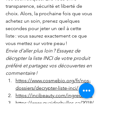
transparence, sécurité et liberté de 
choix. Alors, la prochaine fois que vous 
achetez un soin, prenez quelques 
secondes pour jeter un œil à cette 
liste : vous saurez exactement ce que 
vous mettez sur votre peau !
Envie d’aller plus loin ? Essayez de 
décrypter la liste INCI de votre produit 
préféré et partagez vos découvertes en 
commentaire !
https://www.cosmebio.org/fr/nos-
dossiers/decrypter-liste-inci/
https://incibeauty.com/ingredients
https://www.quaidesbulles.ca/2018/
08/29/la-nomenclature-inci-des-
ingredients-dans-vos-produits-
cosmetiques/
https://www.canada.ca/content/da